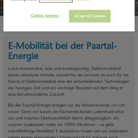
Cookies Settings
Accept All Cookies
E-Mobilität
E-Mobilität bei der Paartal-
Energie
Lokal emissionsfrei, leise und kostengünstig: Elektromobilität
bietet zahlreiche Vorteile, sowohl für die Umwelt als auch für Sie.
Damit ist Elektromobilität eine der entscheidenden Technologien
der heutigen Zeit und ein wichtiger Baustein auf dem Weg in
eine klimafreundliche Zukunft.
Bei der Paartal-Energie bringen wir die Verkehrswende vor Ort
voran: Denn wir bauen die flächendeckende Ladeinfrastruktur
aus und machen Elektromobilität damit alltagstauglich. An
unseren Ladesäulen laden Sie 100% Ökostrom – so geht
zukunftsfähige Mobilität! E-Autofahrer finden bei uns außerdem
neben einem preiswerten Ladestromtarif für zuhause auch