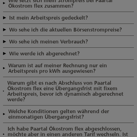
Wie setzt sich mein Strompreis bei Paartal
Zähler (moderne Messeinrichtung) und einem
viertelstundengenau erfasst und automatisch übermittelt werden,
anzupassen. Sie möchten mehr Sicherheit, Planbarkeit und Komfort?
Ökostrom flex zusammen?
Kommunikationsmodul (Smart-Meter-Gateway) zusammen. Der
damit wir Ihren dynamischen Preisbestandteil korrekt abrechnen
Dann vergleichen Sie jetzt unsere anderen Ökostromprodukte – wir
Bei Paartal Ökostrom flex setzt sich Ihr Preis aus einem
digitale Zähler erfasst Ihren Verbrauch viertelstundengenau und die
können.
haben den passenden Tarif für Sie!
Ist mein Arbeitspreis gedeckelt?
verbrauchsunabhängigen, fixen Grundpreis und dem dynamischen
Kommunikationseinheit sorgt dafür, dass die Daten sicher an uns
Nein. Der Arbeitspreis entspricht bei dynamischen Tarifen den
Arbeitspreis je kWh zusammen, der den Entwicklungen der
übertragen werden. Weitere Informationen zu intelligenten
Wo sehe ich die aktuellen Börsenstrompreise?
Börsenpreisen, die stark schwanken können. Eine Preisobergrenze gibt
Großhandelspreise folgt (zzgl. Steuern und Abgaben). Außerdem
Messsystemen finden Sie auf der Seite der
Bundesnetzagentur
.
Im Kundenportal können Sie die Entwicklungen der
es dabei nicht – Sie tragen das volle Preisrisiko. Paartal Ökostrom flex
kommen Kosten für das intelligente Messsystem hinzu –
Wo sehe ich meinen Verbrauch?
Großhandelspreise der
smard.de
einsehen – und das immer für 24
ist daher nur geeignet, wenn Sie Ihren Stromverbrauch genau
Informationen dazu finden Sie auf der Seite der
Bundesnetzagentur
.
Die Verbrauchsdaten erhalten Sie direkt vom Hersteller Ihres
verfolgen und flexibel steuern können.
Stunden im Voraus. So können Sie besser planen, wann Sie z.B. Ihr
Wie werde ich abgerechnet?
intelligenten Messsystems. Diese können Sie in der Regel über ein
Elektroauto laden oder Ihre Waschmaschine anstellen.
Anders als bei unseren herkömmlichen Ökostrom-Tarifen zahlen Sie
Online-Portal, eine App oder direkt am Gerät einsehen. Bitte prüfen
Warum ist auf meiner Rechnung nur ein
mit Paartal Ökostrom flex keine Abschläge. Stattdessen erhalten Sie
Sie, auf welchem Weg Ihr Hersteller die Daten zur Verfügung stellt.
Arbeitspreis pro kWh ausgewiesen?
für jeden Monat eine verbrauchsgenaue Rechnung, die exakt Ihren
Grundlage für die Monatsrechnung ist Ihr realer Verbrauch für jede
Stromverbrauch und den zum Zeitpunkt des Verbrauchs geltenden
Warum gibt es nach Abschluss von Paartal
Viertelstunde und der Preis, der in diesen 15 Minuten pro kWh gilt.
Preis erfasst.
Ökostrom flex eine Übergangsfrist mit fixem
Im Sinne einer übersichtlichen Darstellung weisen wir auf Ihrer
Arbeitspreis, bevor ich dynamisch abgerechnet
Rechnung einen entsprechend gewichteten Durchschnittspreis für
werde?
den jeweiligen Monat aus.
Um Ihnen für den Vertragsabschluss Planbarkeit zu geben, verrechnen
Welche Konditionen gelten während der
wir im ersten Monat einen fixen Preis. Sobald uns die
einmonatigen Übergangsfrist?
Verbrauchsdaten eines gesamten Monats vorliegen, gehen wir zur
Während der einmonatigen Übergangsfrist rechnen wir Ihren
dynamischen Abrechnung über.
Ich habe Paartal Ökostrom flex abgeschlossen,
Verbrauch mit einem fixen Arbeitspreis. Die Konditionen finden Sie
möchte aber in einen anderen Tarif wechseln. Ist
hier
.