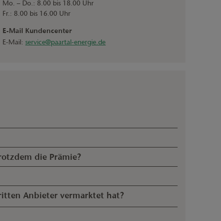
Mo. – Do.: 8.00 bis 18.00 Uhr
Fr.: 8.00 bis 16.00 Uhr
E-Mail Kundencenter
E-Mail:
service@paartal-energie.de
s – pro E-Fahrzeug sind das 270 € pro Jahr.
ind und Sie Ihre Prämie erhalten. Grund für die lange
trotzdem die Prämie?
 besitzen. Allerdings kann die THG-Quote für jedes
r bereits vermarktet hat, können Sie die Prämie erst für
dann ab dem nächsten Kalenderjahr für unsere THG-Prämie
ritten Anbieter vermarktet hat?
em dritten Anbieter angemeldet hat, können Sie Ihre THG-