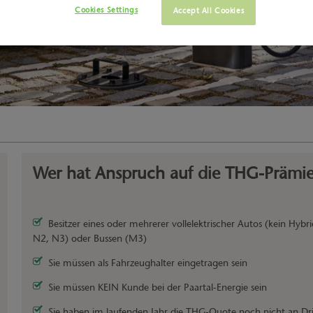
Cookies Settings
Accept All Cookies
Wer hat Anspruch auf die THG-Prämi
Besitzer eines oder mehrerer vollelektrischer Autos (kein Hybr
N2, N3) oder Bussen (M3)
Sie müssen als Fahrzeughalter eingetragen sein
Sie müssen KEIN Kunde bei der Paartal-Energie sein
Sie haben im laufenden Jahr die THG-Quote noch nicht an Dr