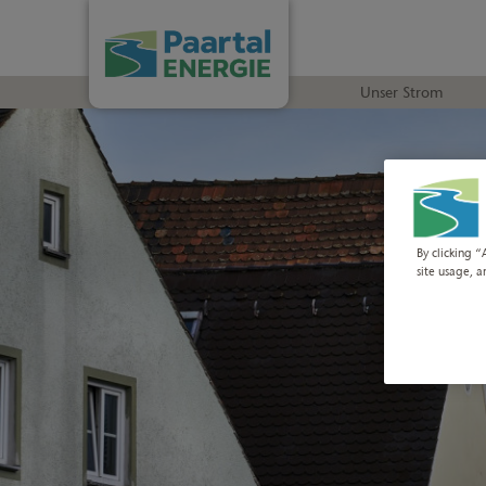
Unser Strom
By clicking “
site usage, a