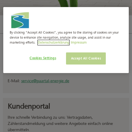
Strom für Privatkunden
Unser Strom
By clicking “Accept All Cookies”, you agree to the storing of cookies on your
device to enhance site navigation, analyze site usage, and assist in our
marketing efforts.
Datenschutzerklärung
Impressum
Kontakt
Telefon: 08252 90-2991
Cookies Settings
Accept All Cookies
Mo. – Do.: 8.00 bis 18.00 Uhr
Fr.: 8.00 bis 16.00 Uhr
E-Mail:
service@paartal-energie.de
Kundenportal
Ihre schnelle Verbindung zu uns: Vertragsdaten,
Zählerstandmeldung und weitere Angebote einfach online
übermitteln.