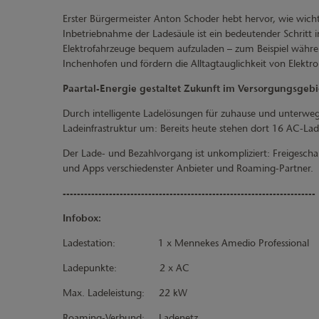
Erster Bürgermeister Anton Schoder hebt hervor, wie wicht
Inbetriebnahme der Ladesäule ist ein bedeutender Schritt 
Elektrofahrzeuge bequem aufzuladen – zum Beispiel währen
Inchenhofen und fördern die Alltagtauglichkeit von Elektro
Paartal-Energie gestaltet Zukunft im Versorgungsgebi
Durch intelligente Ladelösungen für zuhause und unterwegs
Ladeinfrastruktur um: Bereits heute stehen dort 16 AC-La
Der Lade- und Bezahlvorgang ist unkompliziert: Freigesch
und Apps verschiedenster Anbieter und Roaming-Partner.
-----------------------------------------------------------------------
Infobox:
Ladestation: 1 x Mennekes Amedio Professional
Ladepunkte: 2 x AC
Max. Ladeleistung: 22 kW
Roaming-Verbund: Ladenetz