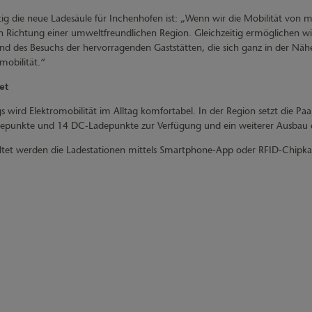
ig die neue Ladesäule für Inchenhofen ist: „Wenn wir die Mobilität von 
in Richtung einer umweltfreundlichen Region. Gleichzeitig ermöglichen w
d des Besuchs der hervorragenden Gaststätten, die sich ganz in der Näh
mobilität.“
et
 wird Elektromobilität im Alltag komfortabel. In der Region setzt die P
depunkte und 14 DC-Ladepunkte zur Verfügung und ein weiterer Ausbau der
altet werden die Ladestationen mittels Smartphone-App oder RFID-Chipkar