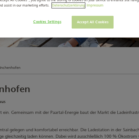
nd assist in our marketing efforts.
Datenschutzerklärung
Impressum
Cookies Settings
Accept All Cookies
 Inchenhofen
enhofen
aus
rt ein. Gemeinsam mit der Paartal-Energie baut der Markt die Ladeinfrast
ntral gelegen und komfortabel erreichbar. Die Ladestation in der Sainbach
uge gleichzeitig laden können. Dabei wird ausschließlich 100 % Ökostrom