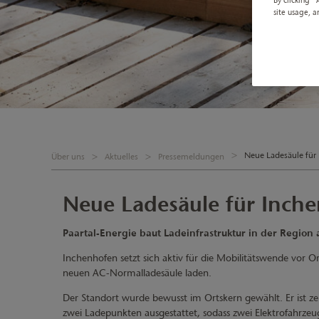
site usage, a
Neue Ladesäule für
Über uns
Aktuelles
Pressemeldungen
Neue Ladesäule für Inch
Paartal-Energie baut Ladeinfrastruktur in der Region 
Inchenhofen setzt sich aktiv für die Mobilitätswende vor O
neuen AC-Normalladesäule laden.
Der Standort wurde bewusst im Ortskern gewählt. Er ist ze
zwei Ladepunkten ausgestattet, sodass zwei Elektrofahrze