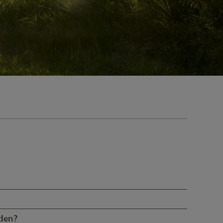
if zu finden.
rden?